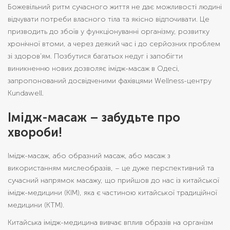
Божевільний ритм сучасного життя не дає можливості людині
відчувати потреби власного тіла та якісно відпочивати. Це
призводить до збоїв у функціонуванні організму, розвитку
хронічної втоми, а через деякий час і до серйозних проблем
зі здоров’ям. Позбутися багатьох недуг і запобігти
виникненню нових дозволяє імідж-масаж в Одесі,
запропонований досвідченими фахівцями Wellness-центру
Kundawell.
Імідж-масаж – забудьте про
хвороби!
Імідж-масаж, або образний масаж, або масаж з
використанням мислеобразів, – це дуже перспективний та
сучасний напрямок масажу, що прийшов до нас із китайської
імідж-медицини (КІМ), яка є частиною китайської традиційної
медицини (КТМ).
Китайська імідж-медицина вивчає вплив образів на організм