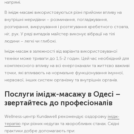
напрямі.
В імідж-масажі використовуються різні прийоми впливу на
внутрішні меридіани – розминання, погладжування,
розтирання, викручування і розтягування хребетного стовпа,
ніг, рук. У ряді випадків майстер виконує вібрації на тілі
людини – легкі чи глибокі.
Імідж-масаж в залежності від варіанта використовуваної
техніки може тривати до 1,5-2 годин. Цей час необхідний для
комплексного впливу на всі енергоканали та життєво важливі
точки, які впливають на нормальне функціонування імунної,
нервової, інших систем організму та внутрішніх органів.
Послуги імідж-масажу в Одесі –
звертайтесь до професіоналів
Wellness-центр Kundawell рекомендує оздоровчу
імідж-
терапію
при різних недугах та хворобливих станах. Східні
практики добре допомагають при: