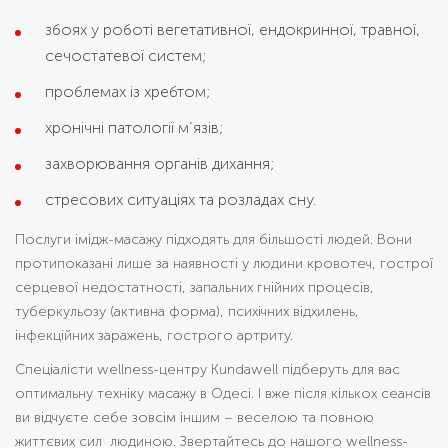
збоях у роботі вегетативної, ендокринної, травної,
сечостатевої систем;
проблемах із хребтом;
хронічні патології м’язів;
захворювання органів дихання;
стресових ситуаціях та розладах сну.
Послуги імідж-масажу підходять для більшості людей. Вони
протипоказані лише за наявності у людини кровотеч, гострої
серцевої недостатності, запальних гнійних процесів,
туберкульозу (активна форма), психічних відхилень,
інфекційних заражень, гострого артриту.
Спеціалісти wellness-центру Kundawell підберуть для вас
оптимальну техніку масажу в Одесі. І вже після кількох сеансів
ви відчуєте себе зовсім іншим – веселою та повною
життєвих сил людиною. Звертайтесь до нашого wellness-