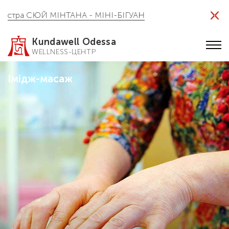
стра СЮЙ МІНТАНА - МІНІ-БІГУАН
Kundawell Odessa
WELLNESS-ЦЕНТР
Імідж-масаж