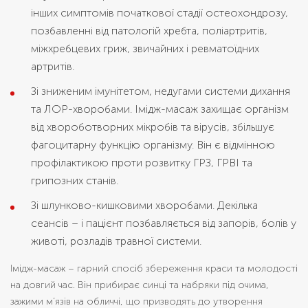
інших симптомів початкової стадії остеохондрозу,
позбавленні від патологій хребта, поліартритів,
міжхребцевих гриж, звичайних і ревматоїдних
артритів.
Зі зниженим імунітетом, недугами системи дихання
та ЛОР-хворобами. Імідж-масаж захищає організм
від хвороботворних мікробів та вірусів, збільшує
фагоцитарну функцію організму. Він є відмінною
профілактикою проти розвитку ГРЗ, ГРВІ та
грипозних станів.
Зі шлунково-кишковими хворобами. Декілька
сеансів – і пацієнт позбавляється від запорів, болів у
животі, розладів травної системи.
Імідж-масаж – гарний спосіб збереження краси та молодості
на довгий час. Він прибирає синці та набряки під очима,
зажими м’язів на обличчі, що призводять до утворення