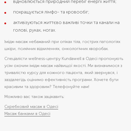
відновлюється природний перебіг енергії життя;
покращується лімфо- та кровообіг;
активізуються життєво важливі точки та канали на
голові, руках, ногах.
Імідж-масаж небажаний при опіках тіла, гострих патологіях
шкіри, психічних відхиленнях, онкологічних хворобах.
Спеціалісти wellness-центру Kundawell в Одесі пропонують
усім охочим імідж-масаж найвищої якості. Ми визначимося з
тривалістю курсу для кожного пацієнта, який звернувся, і
заздалегідь оцінимо ефективність програми. Хочете бути
красивим та здоровим? Телефонуйте нам!
Можливо вас також зацікавить:
Скребковий масаж в Одесі
Масаж банками в Одесі