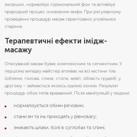
зморшок, нормалізує гормональний фон та активізує
природний процес оновлення лімфи. При регулярному
проведенні процедур масаж гарантовано уповільнює
старіння.
Терапевтичні ефекти імідж-
масажу
Описуваний масаж буває комплексним та сегментним. У
першому випадку майстер впливає на всі частини тіла
(обличчя, голова, спина, стопи, живіт, область грудей), у
другому – займається якоюсь однією зоною. Результат
процедур обох типів вражаючий. Після маніпуляцій у людини:
нормалізується обмін речовин;
стани ян та інь приходять у рівновагу;
зникають шлаки, болі в суглобах та спині;