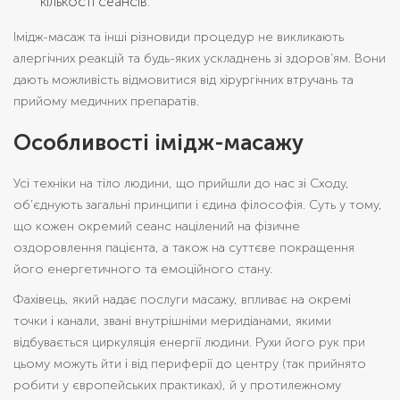
кількості сеансів.
Імідж-масаж та інші різновиди процедур не викликають
алергічних реакцій та будь-яких ускладнень зі здоров’ям. Вони
дають можливість відмовитися від хірургічних втручань та
прийому медичних препаратів.
Особливості імідж-масажу
Усі техніки на тіло людини, що прийшли до нас зі Сходу,
об’єднують загальні принципи і єдина філософія. Суть у тому,
що кожен окремий сеанс націлений на фізичне
оздоровлення пацієнта, а також на суттєве покращення
його енергетичного та емоційного стану.
Фахівець, який надає послуги масажу, впливає на окремі
точки і канали, звані внутрішніми меридіанами, якими
відбувається циркуляція енергії людини. Рухи його рук при
цьому можуть йти і від периферії до центру (так прийнято
робити у європейських практиках), й у протилежному