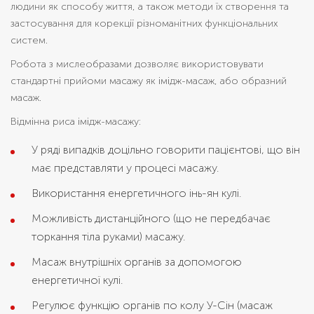
людини як способу життя, а також методи їх створення та
застосування для корекції різноманітних функціональних
систем.
Робота з мислеобразами дозволяє використовувати
стандартні прийоми масажу як імідж-масаж, або образний
масаж.
Відмінна риса імідж-масажу:
У ряді випадків доцільно говорити пацієнтові, що він
має представляти у процесі масажу.
Використання енергетичного інь-ян кулі.
Можливість дистанційного (що не передбачає
торкання тіла руками) масажу.
Масаж внутрішніх органів за допомогою
енергетичної кулі.
Регулює функцію органів по колу У-Сін (масаж