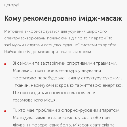
центру!
Кому рекомендовано імідж-масаж
Методика використовується для усунення широкого
спектру захворювань, починаючи від гіпо та гіпертонії та
закінчуючи недугами серцево-судинної системи та хребта.
Найчастіше імідж-масаж призначається людям:
Зі свіжими та застарілими спортивними травмами.
Масажист при проведенні курсу лікування
поступово перебудовує наявну структуру сухожиль
і тканин, насичуючи їх кров’ю та життєвою енергією.
Це призводить до повного відновлення
травмованого місця.
Ті, хто має проблеми з опорно-руховим апаратом.
Методика відмінно зарекомендувала себе при
лікуванні поверхневих болів, м’язових затисків та