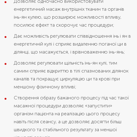
Дозволяє одночасно використовувати
енергетичний масаж внутрішніх тканин та органів
інь-ян кулею, що розширює можливості впливу,
посилює ефект та скорочує час процедури;
Дає можливість регулювати співвідношення інь і ян в
енергетичній кулі і сприяє видаленню поганої ци в
ділянці, що масажується, і врівноваженню інь-янь;
Дозволяє регулювати щільність інь-ян кулі, тим
самим сприяє відкриттю в тілі спазмованих ділянок
каналів та покращує циркуляцію ци та крові при
меншому фізичному впливі;
Створення образу бажаного процесу під час такої
масажної процедури дозволяє «запустити»
організм пацієнта на реалізацію цього процесу
навіть після сеансу, а це дозволяє досягти більш
швидкого та стабільного результату за меншої