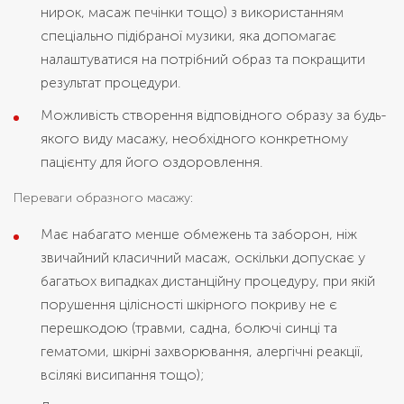
нирок, масаж печінки тощо) з використанням
спеціально підібраної музики, яка допомагає
налаштуватися на потрібний образ та покращити
результат процедури.
Можливість створення відповідного образу за будь-
якого виду масажу, необхідного конкретному
пацієнту для його оздоровлення.
Переваги образного масажу:
Має набагато менше обмежень та заборон, ніж
звичайний класичний масаж, оскільки допускає у
багатьох випадках дистанційну процедуру, при якій
порушення цілісності шкірного покриву не є
перешкодою (травми, садна, болючі синці та
гематоми, шкірні захворювання, алергічні реакції,
всілякі висипання тощо);